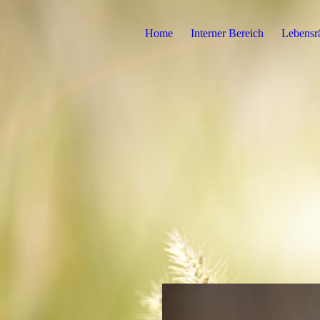
Home
Interner Bereich
Lebens