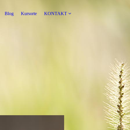
Blog
Kursorte
KONTAKT