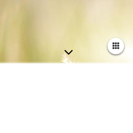
Diese Seite wird noch erstellt.
Wir erstellen gerade Inhalte für diese Seite. Um unseren eigenen
hohen Qualitätsansprüchen gerecht zu werden benötigen wir
hierfür noch etwas Zeit.
Bitte besuchen Sie diese Seite bald wieder. Vielen Dank für ihr
Interesse!